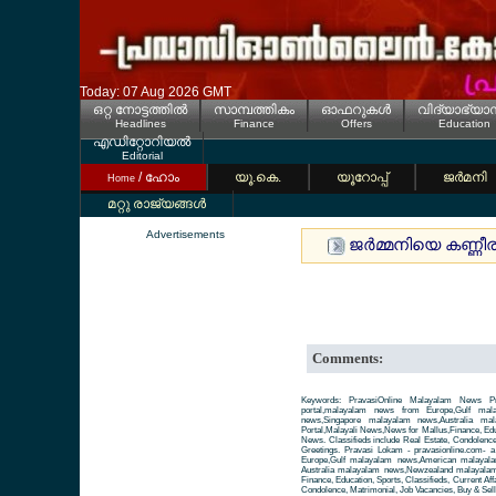
Today: 07 Aug 2026 GMT
ഒറ്റ നോട്ടത്തില്‍
സാമ്പത്തികം
ഓഫറുകള്‍
വിദ്യാഭ്യാ
Headlines
Finance
Offers
Education
എഡിറ്റോറിയല്‍
Editorial
/ ഹോം
യൂ.കെ.
യൂറോപ്പ്
ജര്‍മനി
Home
മറ്റു രാജ്യങ്ങള്‍
Advertisements
ജര്‍മ്മനിയെ കണ്ണീ
Comments:
Keywords: PravasiOnline Malayalam News Pr
portal,malayalam news from Europe,Gulf ma
news,Singapore malayalam news,Australia m
Portal,Malayali News,News for Mallus,Finance, Educa
News. Classifieds include Real Estate, Condolence
Greetings. Pravasi Lokam - pravasionline.com-
Europe,Gulf malayalam news,American malayal
Australia malayalam news,Newzealand malayalam 
Finance, Education, Sports, Classifieds, Current Aff
Condolence, Matrimonial, Job Vacancies, Buy & Sell 