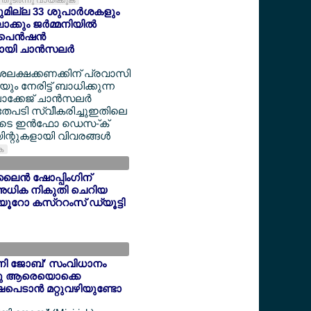
തുടര്‍ന്നു വായിക്കുക
യുമില്ല 33 ശുപാര്‍ശകളും
്കും ജര്‍മ്മനിയില്‍
െന്‍ഷന്‍
യി ചാന്‍സലര്‍
ദശലക്ഷക്കണക്കിന് പ്രവാസി
 നേരിട്ട് ബാധിക്കുന്ന
ക്കേജ് ചാന്‍സലര്‍
അതേപടി സ്വീകരിച്ചുഇതിലെ
ളുടെ ഇന്‍ഫോ ഡെസ-്ക്
ന്റുകളായി വിവരങ്ങള്‍
ുക
ൈന്‍ ഷോപ്പിംഗിന്
അധിക നികുതി ചെറിയ
6 യൂറോ കസ്ററംസ് ഡ്യൂട്ടി
'മിനി ജോബ്' സംവിധാനം
ന്നു ആരെയൊക്കെ
ഷപെടാന്‍ മറ്റുവഴിയുണ്ടോ