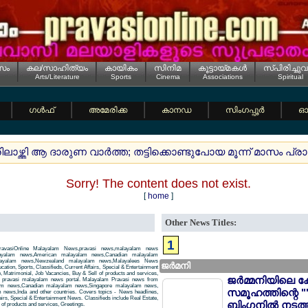
സം
കല/സാഹിത്യം
കായികം
സിനിമ
കൂട്ടായ്മകള്‍
സ്പിരിച്ചുവ
Arts/Literature
Sports
Cinema
Associations
Spiritual
ഗള്‍ഫ്
അമേരിക്ക
കാനഡ
സിംഗപ്പൂര്‍
ഓസ
രിലാഴ്ത്തി ആ ദാരുണ വാര്‍ത്ത; തട്ടിക്കൊണ്ടുപോയ മൂന്ന് മാസം പ
Sorry! The content does not exist.
[
home
]
Other News Titles:
1
avasiOnline Malayalam News,pravasi news,malayalam news
layalam news,American malayalam news,Canadian malayalam
alayalam news,Newzealand malayalam news,Malayalees News
ജര്‍മനി
tion, Sports, Classifieds, Current Affairs, Special & Entertainment
, Matrimonial, Job Vacancies, Buy & Sell of products and services,
ജര്‍മ്മനിയിലെ ക
 a pravasi malayalam news portal. Malayalam Pravasi news from
am news,Canadian malayalam news,Singapore malayalam news,
സമൂഹത്തിന്റെ "
news,Inda and other countries. Covers topics - News headlines,
airs, Special & Entertainment News. Classifieds include Real Estate,
ബിംഗനില്‍ നടത്
of products and services, Greetings.