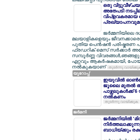
ഒരു വിട്ടുവീഴ്ച
അതേപടി നടപ്പിലാക
വിപ്ളവകരമായ പ
പ്രഖ്യാപനവുമാ
ജര്‍മ്മനിയിലെ 
മലയാളികളെയും ജീവനക്കാരെയും
പുതിയ പെന്‍ഷന്‍ പരിഷ്കരണ പാ
ഫ്രഡറിക് മെസ് സര്‍ക്കാര്‍ 
സമ്പൂര്‍ണ്ണ വിവരങ്ങള്‍,ഞങ്ങ
ഏറ്റവും ആകര്‍ഷകമായി, പോയി
നല്‍കുകയാണ്
തുടര്‍ന്നു വായിക്ക
യൂറോപ്പ്
ഇയുവില്‍ ഓണ്‍ല
ജൂലൈ മുതല്‍ 
പാഴ്സലുകള്‍ക്ക് 
നല്‍കണം
തുടര്‍ന്നു വായിക്കുക
ജര്‍മനി
ജര്‍മ്മനിയില്‍ 
നിര്‍ത്തലാക്കു
ബാധിയ്ക്കും രക്