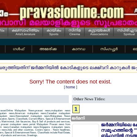
സം
കല/സാഹിത്യം
കായികം
സിനിമ
കൂട്ടായ്മകള്‍
സ്പിരിച്ചുവ
Arts/Literature
Sports
Cinema
Associations
Spiritual
ഗള്‍ഫ്
അമേരിക്ക
കാനഡ
സിംഗപ്പൂര്‍
ഓസ
വരുത്തിയതിന് ജര്‍മ്മനിയില്‍ കോടികളുടെ ലക്ഷ്വറി കാറുകള്‍ ജപ
Sorry! The content does not exist.
[
home
]
Other News Titles:
1
avasiOnline Malayalam News,pravasi news,malayalam news
layalam news,American malayalam news,Canadian malayalam
alayalam news,Newzealand malayalam news,Malayalees News
ജര്‍മനി
tion, Sports, Classifieds, Current Affairs, Special & Entertainment
, Matrimonial, Job Vacancies, Buy & Sell of products and services,
ജര്‍മ്മനിയിലെ ക
 a pravasi malayalam news portal. Malayalam Pravasi news from
am news,Canadian malayalam news,Singapore malayalam news,
സമൂഹത്തിന്റെ "
news,Inda and other countries. Covers topics - News headlines,
airs, Special & Entertainment News. Classifieds include Real Estate,
ബിംഗനില്‍ നടത്
of products and services, Greetings.