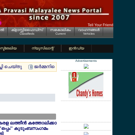
Tell Your Friend
ല്‍
ക്ളാസ്സിഫൈഡ്സ്
സമകാലികം
വാഹനങ്ങള്‍
Classifieds
Current
Vehicles
്ട്രേലിയ
ന്യൂസിലാന്റ്
ഇന്‍ഡ്യ
Advertisements
്തി ചെയ്തു
ജര്‍മ്മനിയെ ഞെട്ടിച്ച് വീണ്ടും സര്‍വേ ഫലം; 
േരള ലത്തീന്‍ കത്തോലിക്കാ
"ഒപ്പം'' കുടുംബസംഗമം
തി