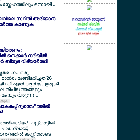
സ്നേഹത്തിലും ഒന്നായി ...
ലവിലെ സ്ഥിതി അരിയാന്‍
ര്‍ത്ത കാണുക
ുങ്ങിമരണം ;
‍ നെക്കാര്‍ നദിയില്‍
‍ ബിരുദ വിദ്യാര്‍ത്ഥി
ഷ്ണതരംഗം: ഒരു
മാത്രം മുങ്ങിമരിച്ചത് 26
ായി ഡി.എല്‍.ആര്‍.ജി, ഉരുകി
ലെ തീപിടുത്തങ്ങളും,
മഴയും വരുന്നു ..
ിക്കുക
കകപ്പ് ദുരന്തം"ത്തില്‍
്‍
ത്തിലാദ്യം! ഷൂട്ട്ഔട്ടില്‍
്തി പാരഗ്വായ്;
ന്ത'ത്തില്‍ കണ്ണീരോടെ