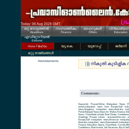
Today: 06 Aug 2026 GMT
ഒറ്റ നോട്ടത്തില്‍
സാമ്പത്തികം
ഓഫറുകള്‍
വിദ്യാഭ്യാ
Headlines
Finance
Offers
Education
എഡിറ്റോറിയല്‍
Editorial
/ ഹോം
യൂ.കെ.
യൂറോപ്പ്
ജര്‍മനി
Home
മറ്റു രാജ്യങ്ങള്‍
Advertisements
നികുതി കുടിശ്ശിക 
Comments:
Keywords: PravasiOnline Malayalam News Pr
portal,malayalam news from Europe,Gulf ma
news,Singapore malayalam news,Australia m
Portal,Malayali News,News for Mallus,Finance, Educa
News. Classifieds include Real Estate, Condolence
Greetings. Pravasi Lokam - pravasionline.com-
Europe,Gulf malayalam news,American malayal
Australia malayalam news,Newzealand malayalam 
Finance, Education, Sports, Classifieds, Current Aff
Condolence, Matrimonial, Job Vacancies, Buy & Sell 