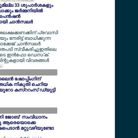
തുടര്‍ന്നു വായിക്കുക
യുമില്ല 33 ശുപാര്‍ശകളും
്കും ജര്‍മ്മനിയില്‍
െന്‍ഷന്‍
യി ചാന്‍സലര്‍
ദശലക്ഷക്കണക്കിന് പ്രവാസി
 നേരിട്ട് ബാധിക്കുന്ന
ക്കേജ് ചാന്‍സലര്‍
അതേപടി സ്വീകരിച്ചുഇതിലെ
ളുടെ ഇന്‍ഫോ ഡെസ-്ക്
ന്റുകളായി വിവരങ്ങള്‍
ുക
ൈന്‍ ഷോപ്പിംഗിന്
അധിക നികുതി ചെറിയ
6 യൂറോ കസ്ററംസ് ഡ്യൂട്ടി
'മിനി ജോബ്' സംവിധാനം
ന്നു ആരെയൊക്കെ
ഷപെടാന്‍ മറ്റുവഴിയുണ്ടോ