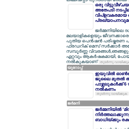
ഒരു വിട്ടുവീഴ്ച
അതേപടി നടപ്പിലാക
വിപ്ളവകരമായ പ
പ്രഖ്യാപനവുമാ
ജര്‍മ്മനിയിലെ 
മലയാളികളെയും ജീവനക്കാരെയും
പുതിയ പെന്‍ഷന്‍ പരിഷ്കരണ പാ
ഫ്രഡറിക് മെസ് സര്‍ക്കാര്‍ 
സമ്പൂര്‍ണ്ണ വിവരങ്ങള്‍,ഞങ്ങ
ഏറ്റവും ആകര്‍ഷകമായി, പോയി
നല്‍കുകയാണ്
തുടര്‍ന്നു വായിക്ക
യൂറോപ്പ്
ഇയുവില്‍ ഓണ്‍ല
ജൂലൈ മുതല്‍ 
പാഴ്സലുകള്‍ക്ക് 
നല്‍കണം
തുടര്‍ന്നു വായിക്കുക
ജര്‍മനി
ജര്‍മ്മനിയില്‍ 
നിര്‍ത്തലാക്കു
ബാധിയ്ക്കും രക്