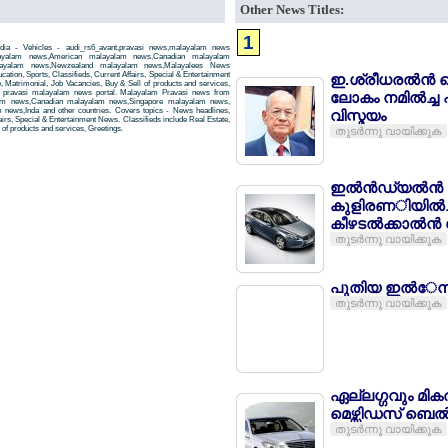
Other News Titles:
1
ndia - Vehicles - audi_rs6_avant,pravasi news,malayalam news
layalam news,American malayalam news,Canadian malayalam
alayalam news,Newzealand malayalam news,Malayalees News
tion, Sports, Classifieds, Current Affairs, Special & Entertainment
ഇ.ശ്രീധരല്‍ന്‍ 
, Matrimonial, Job Vacancies, Buy & Sell of products and services,
 a pravasi malayalam news portal. Malayalam Pravasi news from
ലോകം നമില്‍ച്ച
am news,Canadian malayalam news,Singapore malayalam news,
news,Inda and other countries. Covers topics - News headlines,
വിസ്മയം
airs, Special & Entertainment News. Classifieds include Real Estate,
of products and services, Greetings.
തുടര്‍ന്നു വായിക്കുക
ഇല്‍ന്‍ഡ്യല്‍ന്
കുളിരണിയില്‍ച
കീഴടല്‍ക്കാല്‍ന
തുടര്‍ന്നു വായിക്കുക
പുതിയ ഇല്‍േന്ന
തുടര്‍ന്നു വായിക്കുക
ഏല്ലഗ്ഗവും മികല
മെഴ്സിഡസ് ബെല്‍
തുടര്‍ന്നു വായിക്കുക