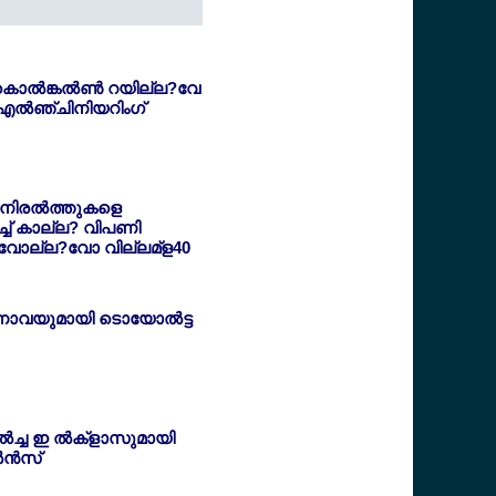
കൊല്‍ങ്കല്‍ണ്‍ റയില്ല?വേ
 എല്‍ഞ്ചിനിയറിംഗ്
‍ നിരല്‍ത്തുകളെ
്ച് കാല്ല? വിപണി
്‍ വോല്ല?വോ വില്ലമ്ള40
ാവയുമായി ടൊയോല്‍ട്ട
്‍ച്ച ഇ ല്‍ക്ളാസുമായി
ന്‍സ്