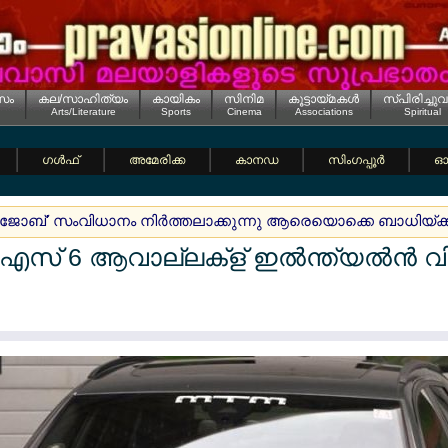
സം
കല/സാഹിത്യം
കായികം
സിനിമ
കൂട്ടായ്മകള്‍
സ്പിരിച്ചുവ
Arts/Literature
Sports
Cinema
Associations
Spiritual
ഗള്‍ഫ്
അമേരിക്ക
കാനഡ
സിംഗപ്പൂര്‍
ഓസ
ിനി ജോബ്' സംവിധാനം നിര്‍ത്തലാക്കുന്നു ആരെയൊക്കെ ബാധിയ്ക്ക
 6 ആവാല്ലക്ള് ഇല്‍ന്ത്യല്‍ന്‍ 