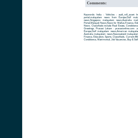
Comments:
Keywords: India - Vehicles - audi_rs6_avant I
portal,malayalam news from Europe,Gulf ma
news,Singapore malayalam news,Australia m
Portal,Malayali News,News for Mallus,Finance, Educa
News. Classifieds include Real Estate, Condolence
Greetings. Pravasi Lokam - pravasionline.com-
Europe,Gulf malayalam news,American malayal
Australia malayalam news,Newzealand malayalam 
Finance, Education, Sports, Classifieds, Current Aff
Condolence, Matrimonial, Job Vacancies, Buy & Sell 