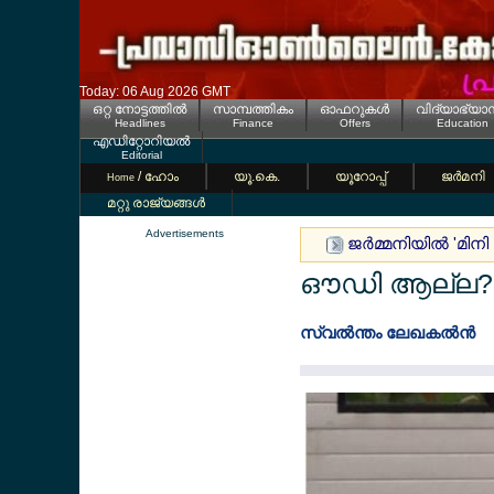
Today: 06 Aug 2026 GMT
ഒറ്റ നോട്ടത്തില്‍
സാമ്പത്തികം
ഓഫറുകള്‍
വിദ്യാഭ്യാ
Headlines
Finance
Offers
Education
എഡിറ്റോറിയല്‍
Editorial
/ ഹോം
യൂ.കെ.
യൂറോപ്പ്
ജര്‍മനി
Home
മറ്റു രാജ്യങ്ങള്‍
Advertisements
ജര്‍മ്മനിയില്‍ 'മ
ഔഡി ആല്ല?എസ്
സ്വല്‍ന്തം ലേഖകല്‍ന്‍