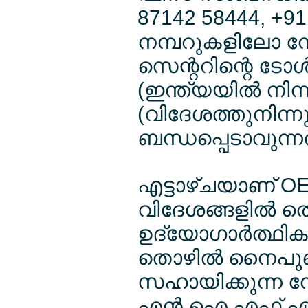
87142 58444, +91
നമ്പറുകളിലോ നോ
സെന്ററിന്റെ ടോള
(ഇന്ത്യയില്‍ നിന
(വിദേശത്തുനിന്നു
ബന്ധപ്പെടാവുന്
എട്ടാഴ്ചയാണ് OE
വിദേശങ്ങളില്‍ തെ
ഉദ്യോഗാര്‍ത്ഥി
തൊഴില്‍ നൈപുണ്
സഹായിക്കുന്ന നോ
എന്‍.ഐ.എഫ്.എല്‍