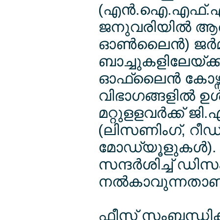
(എന്‍.ഐ.എഫ്.എല്
ജനുവരിയില്‍ ആരം
ഓണ്‍ലൈന്‍) ജര്‍
ബാച്ചുകളിലേയ്ക്ക്
ഓഫ്ലൈന്‍ കോഴ്സ
വിഭാഗങ്ങളില്‍ ഉള
മറ്റുളളവര്‍ക്ക് 
(ലിസണിംഗ്, റീഡിം
മോഡ്യൂളുകള്‍).
സന്ദര്‍ശിച്ച് ഡ
നല്‍കാവുന്നതാണ
ഫീസ് സംബന്ധിക്ക