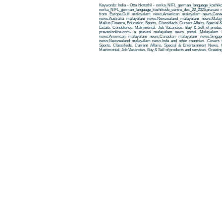
Keywords: India - Otta Nottathil - norka_NIFL_german_language_kozhikod
norka_NIFL_german_language_kozhikode_centre_dec_22_2025,pravasi 
from Europe,Gulf malayalam news,American malayalam news,Cana
news,Australia malayalam news,Newzealand malayalam news,Malay
Mallus,Finance, Education, Sports, Classifieds, Current Affairs, Special
Estate, Condolence, Matrimonial, Job Vacancies, Buy & Sell of produ
pravasionline.com- a pravasi malayalam news portal. Malayalam
news,American malayalam news,Canadian malayalam news,Singap
news,Newzealand malayalam news,Inda and other countries. Covers t
Sports, Classifieds, Current Affairs, Special & Entertainment News. 
Matrimonial, Job Vacancies, Buy & Sell of products and services, Greetin