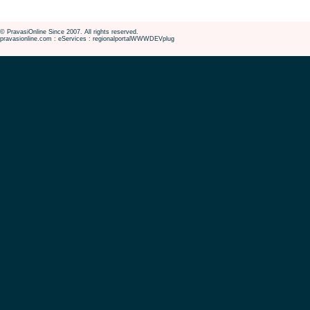
© PravasiOnline Since 2007. All rights reserved.
pravasionline.com : eServices : regionalportalWWWDEVplug