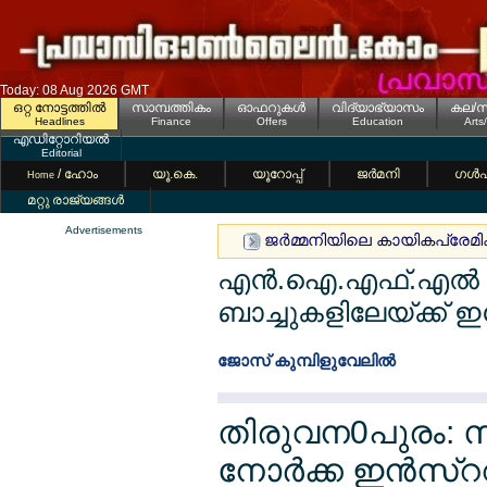
Today: 08 Aug 2026 GMT
ഒറ്റ നോട്ടത്തില്‍
സാമ്പത്തികം
ഓഫറുകള്‍
വിദ്യാഭ്യാസം
കല/സ
Headlines
Finance
Offers
Education
Arts
എഡിറ്റോറിയല്‍
Editorial
/ ഹോം
യൂ.കെ.
യൂറോപ്പ്
ജര്‍മനി
ഗള്‍
Home
മറ്റു രാജ്യങ്ങള്‍
Advertisements
ജര്‍മ്മനിയിലെ കായികപ്രേമികള്
എന്‍.ഐ.എഫ്.എല്‍ കോഴ
ബാച്ചുകളിലേയ്ക്ക് ഇപ
ജോസ് കുമ്പിളുവേലില്‍
തിരുവന0പുരം: സ
നോര്‍ക്ക ഇന്‍സ്റ