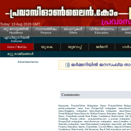
Today: 10 Aug 2026 GMT
ഒറ്റ നോട്ടത്തില്‍
സാമ്പത്തികം
ഓഫറുകള്‍
വിദ്യാഭ്യാസം
കല/സ
Headlines
Finance
Offers
Education
Arts
എഡിറ്റോറിയല്‍
Editorial
/ ഹോം
യൂ.കെ.
യൂറോപ്പ്
ജര്‍മനി
ഗള്‍
Home
മറ്റു രാജ്യങ്ങള്‍
Advertisements
ജര്‍മ്മനിയില്‍ ജനസംഖ്യ താ
Comments:
Keywords: PravasiOnline Malayalam News PravasiOnline Malay
portal,malayalam news from Europe,Gulf malayalam news,Amer
news,Singapore malayalam news,Australia malayalam news,New
Portal,Malayali News,News for Mallus,Finance, Education, Sports, Classif
News. Classifieds include Real Estate, Condolence, Matrimonial, Job Va
Greetings. Pravasi Lokam - pravasionline.com- a pravasi malayala
Europe,Gulf malayalam news,American malayalam news,Canadian m
Australia malayalam news,Newzealand malayalam news,Inda and other
Finance, Education, Sports, Classifieds, Current Affairs, Special & Enter
Condolence, Matrimonial, Job Vacancies, Buy & Sell of products and servi