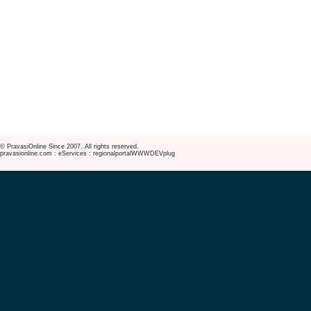
© PravasiOnline Since 2007. All rights reserved.
pravasionline.com : eServices : regionalportalWWWDEVplug