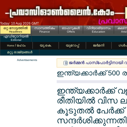
Today: 10 Aug 2026 GMT
ഒറ്റ നോട്ടത്തില്‍
സാമ്പത്തികം
ഓഫറുകള്‍
വിദ്യാഭ്യാസം
കല/സ
Headlines
Finance
Offers
Education
Arts
എഡിറ്റോറിയല്‍
Editorial
/ ഹോം
യൂ.കെ.
യൂറോപ്പ്
ജര്‍മനി
ഗള്‍
Home
മറ്റു രാജ്യങ്ങള്‍
Advertisements
ജര്‍മ്മന്‍ പാസ്പോര്‍ട്ടിനായി വന
ഇന്ത്യക്കാര്‍ക്ക് 500 
ഇന്ത്യക്കാര്‍ക്ക
രീതിയില്‍ വിസ ല
കൂടുതല്‍ പേര്‍ക്ക
സന്ദര്‍ശിക്കുന്