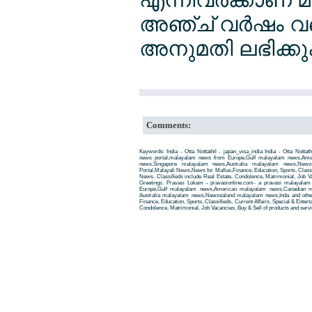
അഞ്ച് വര്‍ഷം വര
അനുമതി ലഭിക്കു
Comments:
Keywords: India - Otta Nottathil - japan_visa_india India - Otta Notta
news portal,malayalam news from Europe,Gulf malayalam news,Am
news,Singapore malayalam news,Australia malayalam news,New
Portal,Malayali News,News for Mallus,Finance, Education, Sports, Classif
News. Classifieds include Real Estate, Condolence, Matrimonial, Job Va
Greetings. Pravasi Lokam - pravasionline.com- a pravasi malayala
Europe,Gulf malayalam news,American malayalam news,Canadian m
Australia malayalam news,Newzealand malayalam news,Inda and other
Finance, Education, Sports, Classifieds, Current Affairs, Special & Enter
Condolence, Matrimonial, Job Vacancies, Buy & Sell of products and servi