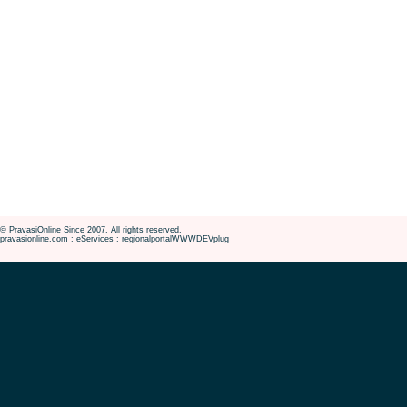
© PravasiOnline Since 2007. All rights reserved.
pravasionline.com : eServices : regionalportalWWWDEVplug