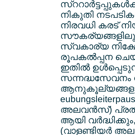
സ്ററാര്‍ട്ടപ്പുകള്‍
നികുതി നടപടികള്‍
നിരവധി കരട് നിയ
സൗകര്യങ്ങളിലു
സ്വകാര്യ നിക്ഷേ
രൂപകല്‍പ്പന ചെയ
ഇതില്‍ ഉള്‍പ്പെടുന
സന്നദ്ധസേവനം നട
ആനുകൂല്യങ്ങളും 
eubungsleiterpa
അലവന്‍സ്) പ്രതിവ
ആയി വര്‍ദ്ധിക്ക
(വാളണ്ടിയര്‍ അലവ