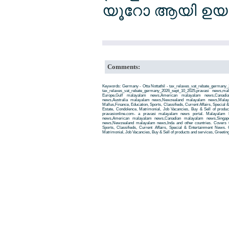
യൂറോ ആയി ഉയര
Comments:
Keywords: Germany - Otta Nottathil - tax_relaxes_vat_rebate_germany_
tax_relaxes_vat_rebate_germany_2026_sept_10_2025,pravasi news,
Europe,Gulf malayalam news,American malayalam news,Canadi
news,Australia malayalam news,Newzealand malayalam news,Malay
Mallus,Finance, Education, Sports, Classifieds, Current Affairs, Special
Estate, Condolence, Matrimonial, Job Vacancies, Buy & Sell of produ
pravasionline.com- a pravasi malayalam news portal. Malayalam
news,American malayalam news,Canadian malayalam news,Singap
news,Newzealand malayalam news,Inda and other countries. Covers t
Sports, Classifieds, Current Affairs, Special & Entertainment News. 
Matrimonial, Job Vacancies, Buy & Sell of products and services, Greetin