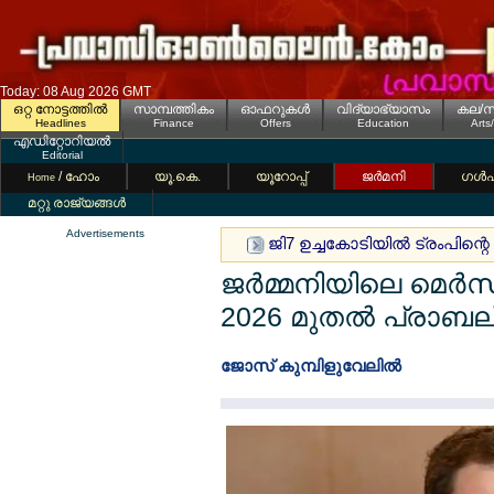
Today: 08 Aug 2026 GMT
ഒറ്റ നോട്ടത്തില്‍
സാമ്പത്തികം
ഓഫറുകള്‍
വിദ്യാഭ്യാസം
കല/സ
Headlines
Finance
Offers
Education
Arts
എഡിറ്റോറിയല്‍
Editorial
/ ഹോം
യൂ.കെ.
യൂറോപ്പ്
ജര്‍മനി
ഗള്‍
Home
മറ്റു രാജ്യങ്ങള്‍
Advertisements
ജി7 ഉച്ചകോടിയില്‍ ട്രംപിന്
ജര്‍മ്മനിയിലെ മെര്‍സ്
2026 മുതല്‍ പ്രാബല്
ജോസ് കുമ്പിളുവേലില്‍