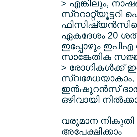
> എങ്കിലും, ന
സ്ററാറ്റ്യൂട്ടറി 
ഫിസിഷ്യന്‍സിന്
ഏകദേശം 20 ശതമാ
ഇപ്പോഴും ഇപി
സാങ്കേതിക സജ്ജീ
> രോഗികള്‍ക്ക് ഇ
സ്വമേധയാകാം, താ
ഇന്‍ഷുറന്‍സ് ദാത
ഒഴിവായി നില്‍ക്കാ
വരുമാന നികുതി കി
അപേക്ഷിക്കാം