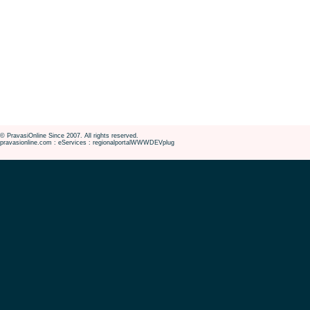
© PravasiOnline Since 2007. All rights reserved.
pravasionline.com : eServices : regionalportalWWWDEVplug