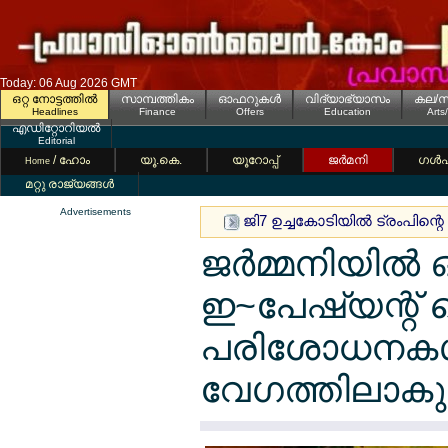
Today: 06 Aug 2026 GMT
ഒറ്റ നോട്ടത്തില്‍
സാമ്പത്തികം
ഓഫറുകള്‍
വിദ്യാഭ്യാസം
കല/സ
Headlines
Finance
Offers
Education
Arts
എഡിറ്റോറിയല്‍
Editorial
/ ഹോം
യൂ.കെ.
യൂറോപ്പ്
ജര്‍മനി
ഗള്‍
Home
മറ്റു രാജ്യങ്ങള്‍
Advertisements
ജി7 ഉച്ചകോടിയില്‍ ട്രംപിന്
ജര്‍മ്മനിയില്‍ ഒ
ഇ~പേഷ്യന്റ് റ
പരിശോധനകള്‍, 
വേഗത്തിലാകുന