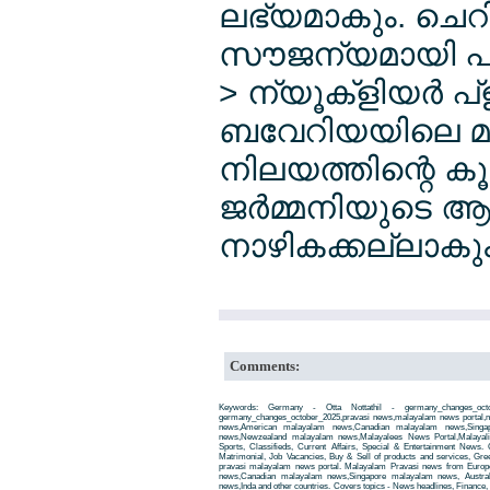
ലഭ്യമാകും. ചെറ
സൗജന്യമായി പര
> ന്യൂക്ളിയര്‍ പ്ളാ
ബവേറിയയിലെ മുന
നിലയത്തിന്റെ കൂളി
ജര്‍മ്മനിയുടെ ആണവ
നാഴികക്കല്ലാകും
Comments:
Keywords: Germany - Otta Nottathil - germany_changes_oct
germany_changes_october_2025,pravasi news,malayalam news portal,
news,American malayalam news,Canadian malayalam news,Singap
news,Newzealand malayalam news,Malayalees News Portal,Malayali
Sports, Classifieds, Current Affairs, Special & Entertainment News. 
Matrimonial, Job Vacancies, Buy & Sell of products and services, Gre
pravasi malayalam news portal. Malayalam Pravasi news from Euro
news,Canadian malayalam news,Singapore malayalam news, Austra
news,Inda and other countries. Covers topics - News headlines, Finance, E