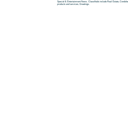
Special & Entertainment News. Classifieds include Real Estate, Condole
products and services, Greetings.