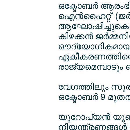
ഒക്ടോബര്‍ ആരംഭി
ഐന്‍ഹൈറ്റ്' (ജര
ആഘോഷിച്ചുകൊണ്
കിഴക്കന്‍ ജര്‍മ്മ
ഔദ്യോഗികമായി ഒന
ഏകീകരണത്തിന്റ
രാജ്യമെമ്പാടു
വേഗത്തിലും സുരക്
ഒക്ടോബര്‍ 9 മുതല
യൂറോപ്യന്‍ യൂ
നിയന്ത്രണങ്ങള്‍ 