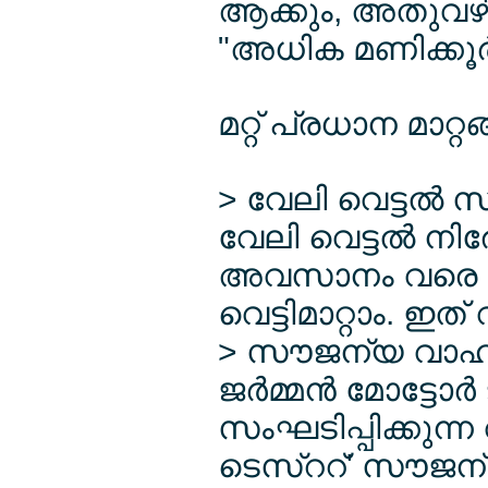
ആക്കും, അതുവഴി
"അധിക മണിക്കൂര്‍
മറ്റ് പ്രധാന മാറ്റങ
> വേലി വെട്ടല്‍ 
വേലി വെട്ടല്‍ 
അവസാനം വരെ ഇനി
വെട്ടിമാറ്റാം. 
> സൗജന്യ വാഹന 
ജര്‍മ്മന്‍ മോട്
സംഘടിപ്പിക്കുന്ന
ടെസ്ററ്' സൗജന്യ