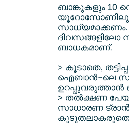
ബാങ്കുകളും 10 സെ
യൂറോസോണിലുട
സാധ്യമാക്കണം. 
ദിവസങ്ങളിലോ നട
ബാധകമാണ്.
> കൂടാതെ, തട്ടിപ
ഐബാന്‍~ലെ സ്വീക
ഉറപ്പുവരുത്താന്‍
> തല്‍ക്ഷണ പേയ്മ
സാധാരണ ട്രാന്‍സ്
കൂടുതലാകരുതെന്