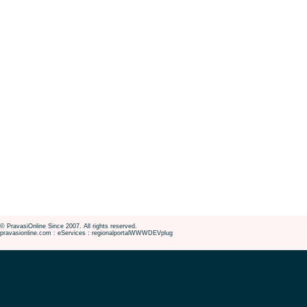
© PravasiOnline Since 2007. All rights reserved.
pravasionline.com : eServices : regionalportalWWWDEVplug