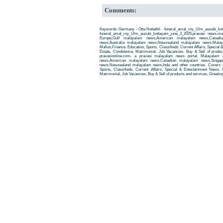
Comments:
Keywords: Germany - Otta Nottathil - funeral_amal_roy_Ulm_auzubi_kot
funeral_amal_roy_Ulm_auzubi_kottayam_june_3_2025,pravasi news,
Europe,Gulf malayalam news,American malayalam news,Canadi
news,Australia malayalam news,Newzealand malayalam news,Malay
Mallus,Finance, Education, Sports, Classifieds, Current Affairs, Special
Estate, Condolence, Matrimonial, Job Vacancies, Buy & Sell of produ
pravasionline.com- a pravasi malayalam news portal. Malayalam
news,American malayalam news,Canadian malayalam news,Singap
news,Newzealand malayalam news,Inda and other countries. Covers t
Sports, Classifieds, Current Affairs, Special & Entertainment News. 
Matrimonial, Job Vacancies, Buy & Sell of products and services, Greetin