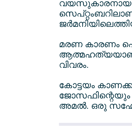
വയസുകാരനായ അമ
സെപ്റ്റംബറിലാ
ജര്‍മനിയിലെത്തി
മരണ കാരണം പൊല
ആത്മഹത്യയാണന്ന
വിവരം.
കോട്ടയം കാണക്കാ
ജോസഫിന്റെയും 
അമല്‍. ഒരു സഹേ