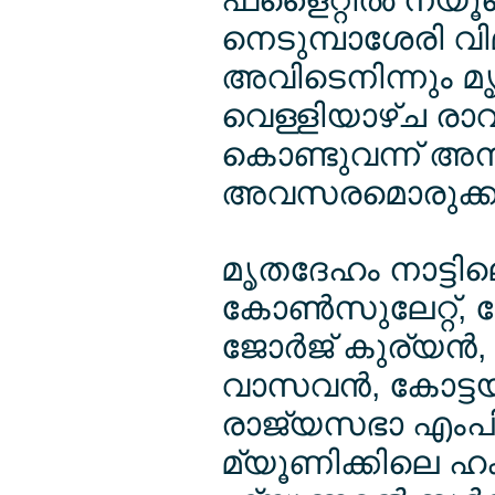
നെടുമ്പാശേരി വി
അവിടെനിന്നും മൃ
വെള്ളിയാഴ്ച രാവ
കൊണ്ടുവന്ന് അന്ത
അവസരമൊരുക്കു
മൃതദേഹം നാട്ടിലെ
കോണ്‍സുലേറ്റ്,
ജോര്‍ജ് കുര്യന
വാസവന്‍, കോട്ട
രാജ്യസഭാ എംപി, ജ
മ്യൂണിക്കിലെ ഹക