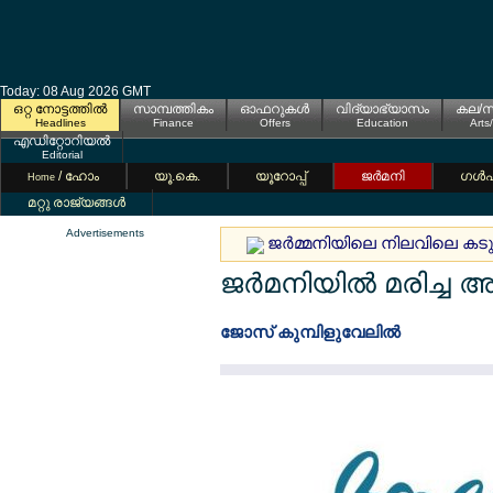
Today: 08 Aug 2026 GMT
ഒറ്റ നോട്ടത്തില്‍
സാമ്പത്തികം
ഓഫറുകള്‍
വിദ്യാഭ്യാസം
കല/സ
Headlines
Finance
Offers
Education
Arts
എഡിറ്റോറിയല്‍
Editorial
/ ഹോം
യൂ.കെ.
യൂറോപ്പ്
ജര്‍മനി
ഗള്‍
Home
മറ്റു രാജ്യങ്ങള്‍
Advertisements
ജര്‍മ്മനിയിലെ നിലവിലെ കടുത്
ജര്‍മനിയില്‍ മരിച്ച
ജോസ് കുമ്പിളുവേലില്‍