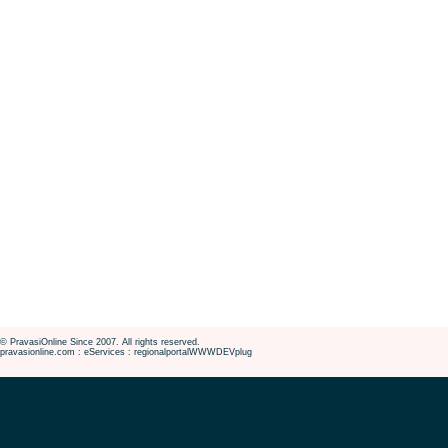
© PravasiOnline Since 2007. All rights reserved.
pravasionline.com : eServices : regionalportalWWWDEVplug