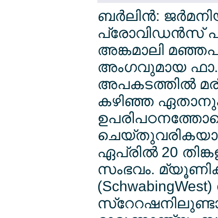
ബര്‍ലിന്‍: ജര്‍
പ്രോവിഡന്‍സ് 
അങ്കമാലി മഞ്ഞപ
അംഗവുമായ ഫാ. ജിജ
അപകടത്തില്‍ മരിച
കഴിഞ്ഞ ഏതാനും വ
ഉപരിപഠനത്തോട
ചെയ്തുവരികയായ
ഏപ്രില്‍ 20 തി
സംഭവം. മ്യൂണിക
(SchwabingWest)
സ്റേറഷനിലുണ്ട