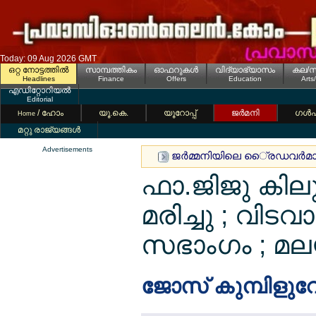
Today: 09 Aug 2026 GMT
ഒറ്റ നോട്ടത്തില്‍
സാമ്പത്തികം
ഓഫറുകള്‍
വിദ്യാഭ്യാസം
കല/സ
Headlines
Finance
Offers
Education
Arts
എഡിറ്റോറിയല്‍
Editorial
/ ഹോം
യൂ.കെ.
യൂറോപ്പ്
ജര്‍മനി
ഗള്‍
Home
മറ്റു രാജ്യങ്ങള്‍
Advertisements
ജര്‍മ്മനിയിലെ ൈ്രഡവര്‍മാര്‍
ഫാ.ജിജു കിലുക
മരിച്ചു ; വിടവ
സഭാംഗം ; മല
ജോസ് കുമ്പിളുവേ