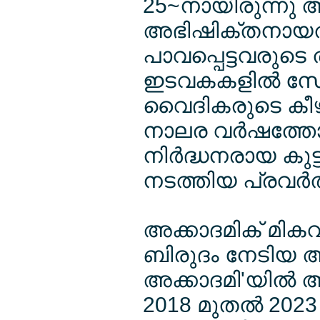
25~നായിരുന്നു
അഭിഷിക്തനായത
പാവപ്പെട്ടവരുട
ഇടവകകളില്‍ സേവ
വൈദികരുടെ കീഴി
നാലര വര്‍ഷത്തോ
നിര്‍ദ്ധനരായ കു
നടത്തിയ പ്രവര്‍
അക്കാദമിക് മിക
ബിരുദം നേടിയ അദ
അക്കാദമി'യില്‍
2018 മുതല്‍ 202