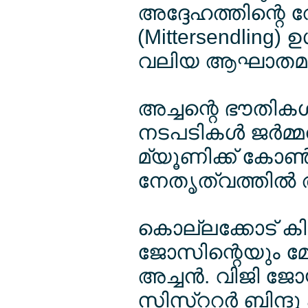
അദ്ദേഹത്തിന്റെ വേര
(Mittersendling)
വലിയ ആഘാതമാ
അച്ചന്റെ ഭൗതികശര
നടപടികള്‍ ജര്‍
മ്യൂണിക്ക് കോ
നേതൃത്വത്തില്‍ ആരം
കൊല്ലക്കോട് ക
ജോസിന്റെയും മ
അച്ചന്‍. വിജി ജേ
സിസ്ററര്‍ ബിന്ദു