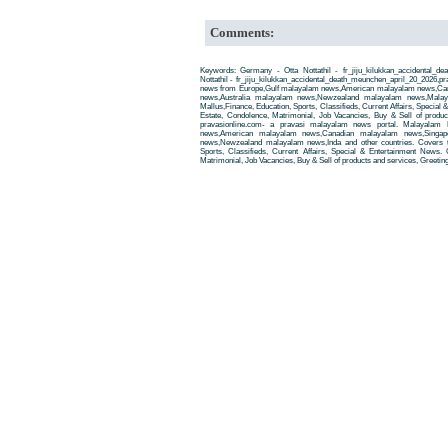
Comments:
Keywords: Germany - Otta Nottathil - fr_jiju_kilukkan_accidental_
Nottathil - fr_jiju_kilukkan_accidental_death_meunchen_april_20_2026,
news from Europe,Gulf malayalam news,American malayalam news,Ca
news,Australia malayalam news,Newzealand malayalam news,Malay
Mallus,Finance, Education, Sports, Classifieds, Current Affairs, Special
Estate, Condolence, Matrimonial, Job Vacancies, Buy & Sell of produ
pravasionline.com- a pravasi malayalam news portal. Malayalam
news,American malayalam news,Canadian malayalam news,Singap
news,Newzealand malayalam news,Inda and other countries. Covers t
Sports, Classifieds, Current Affairs, Special & Entertainment News. 
Matrimonial, Job Vacancies, Buy & Sell of products and services, Greetin