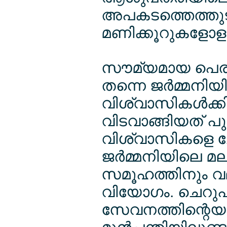
അപകടത്തെത്തുടര്
മണിക്കൂറുകളോളം ത
സൗമ്യമായ പെരുമാ
തന്നെ ജര്‍മ്മനി
വിശ്വാസികള്‍ക്ക
വിടവാങ്ങിയത് പു
വിശ്വാസികളെ ചേര
ജര്‍മ്മനിയിലെ
സമൂഹത്തിനും വല
വിയോഗം. ചെറുപ്
സേവനത്തിന്റെയു