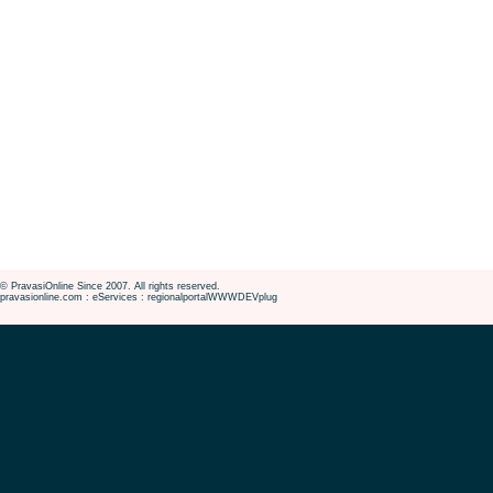
© PravasiOnline Since 2007. All rights reserved.
pravasionline.com : eServices : regionalportalWWWDEVplug