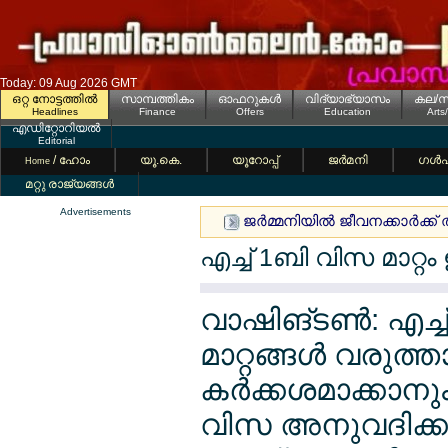
Today: 09 Aug 2026 GMT
ഒറ്റ നോട്ടത്തില്‍
സാമ്പത്തികം
ഓഫറുകള്‍
വിദ്യാഭ്യാസം
കല/സ
Headlines
Finance
Offers
Education
Arts
എഡിറ്റോറിയല്‍
Editorial
/ ഹോം
യൂ.കെ.
യൂറോപ്പ്
ജര്‍മനി
ഗള്‍
Home
മറ്റു രാജ്യങ്ങള്‍
Advertisements
ജര്‍മ്മനിയില്‍ ജീവനക്കാര്‍ക
എച്ച് 1ബി വിസ മാറ്റം 
വാഷിങ്ടണ്‍: എച്
മാറ്റങ്ങള്‍ വരുത
കര്‍ക്കശമാക്കാന
വിസ അനുവദിക്കുന്