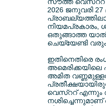
സൗത്ത് വെസ്ററ്
2026 ജനുവരി 27
പ്രാബല്യത്തിലാ
നിയമപ്രകാരം, ശര
ഒതുങ്ങാത്ത യാത്രക്
ചെയ്യേണ്ടി വരും
ഇതിനെതിരെ രംഗത
അമെരിക്കയിലെ ഫാ
അമിത വണ്ണമുള്ളവ
പ്രതീക്ഷയായിരുന
വെസ്ററ് എന്നും 
നശിച്ചെന്നുമാണ് അ