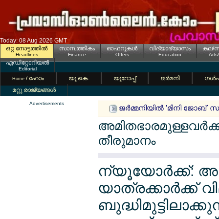
Today: 08 Aug 2026 GMT
ഒറ്റ നോട്ടത്തില്‍
സാമ്പത്തികം
ഓഫറുകള്‍
വിദ്യാഭ്യാസം
കല/സ
Headlines
Finance
Offers
Education
Arts
എഡിറ്റോറിയല്‍
Editorial
/ ഹോം
യൂ.കെ.
യൂറോപ്പ്
ജര്‍മനി
ഗള്‍
Home
മറ്റു രാജ്യങ്ങള്‍
Advertisements
ജര്‍മ്മനിയില്‍ 'മിനി ജോബ്
അമിതഭാരമുള്ളവര്‍ക്ക
തീരുമാനം
ന്യൂയോര്‍ക്ക്: 
യാത്രക്കാര്‍ക്ക്
ബുദ്ധിമുട്ടിലാക്