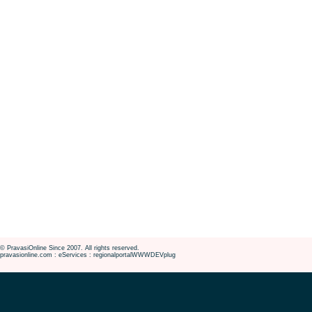
© PravasiOnline Since 2007. All rights reserved.
pravasionline.com : eServices : regionalportalWWWDEVplug