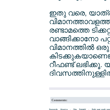
ഇതു വരെ, യാത്രക
വിമാനത്താവളത്തി
രണ്ടാമത്തെ ടിക്കറ്
വാങ്ങിക്കാനോ പറ
വിമാനത്തില്‍ ഒരു 
കിടക്കുകയാണെങ്കി
റീഫണ്ട് ലഭിക്കൂ.
ദിവസത്തിനുള്ളില്
Comments:
Keywords: America - Otta Nottathil - flight_seat_south_wes