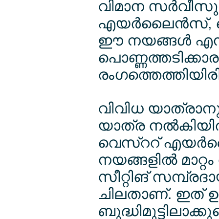
വിമാന സര്‍വീസുക
എയര്‍ലൈന്‍സ്, ജ
ഈ നയങ്ങള്‍ എന്ന
പൊണ്ണത്തടിക്
രംഗത്തെത്തിയിര
വിവിധ യാത്രാനു
യാത്ര നല്‍കിയി
വെസ്ററ് എയര്‍
നയങ്ങളില്‍ മാറ്
സീറ്റിങ് സമ്പ്ര
ചിലതാണ്. ഇത് ഉ
ബുദ്ധിമുട്ടിലാക്ക