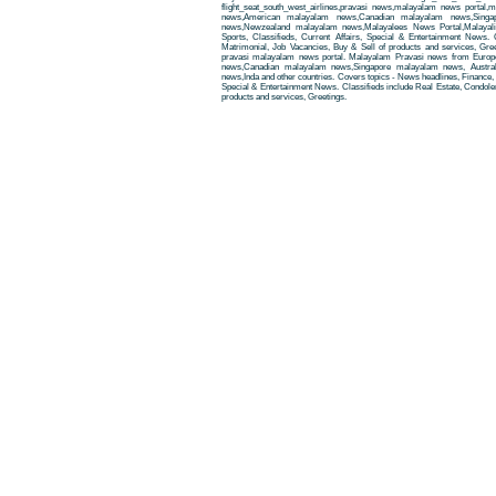
flight_seat_south_west_airlines,pravasi news,malayalam news porta
news,American malayalam news,Canadian malayalam news,Singap
news,Newzealand malayalam news,Malayalees News Portal,Malayali
Sports, Classifieds, Current Affairs, Special & Entertainment News. 
Matrimonial, Job Vacancies, Buy & Sell of products and services, Gre
pravasi malayalam news portal. Malayalam Pravasi news from Euro
news,Canadian malayalam news,Singapore malayalam news, Austra
news,Inda and other countries. Covers topics - News headlines, Finance, E
Special & Entertainment News. Classifieds include Real Estate, Condole
products and services, Greetings.