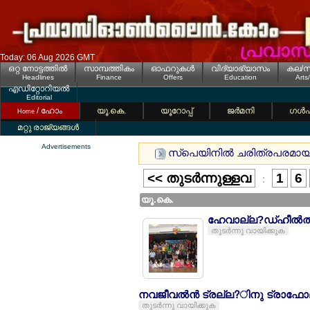
Today: 06 Aug 2026 GMT
ഒറ്റ നോട്ടത്തില്‍
സാമ്പത്തികം
ഓഫറുകള്‍
വിദ്യാഭ്യാസം
കല/സ
Headlines
Finance
Offers
Education
Arts
എഡിറ്റോറിയല്‍
Editorial
/ ഹോം
യൂ.കെ.
യൂറോപ്പ്
ജര്‍മനി
ഗള്‍
Home
മറ്റു രാജ്യങ്ങള്‍
Advertisements
സ്പെയിനില്‍ ചരിത്രപരമായ പൊ
<< തുടര്‍ന്നുള്ളവ
1
6
:
യൂ.കെ.
ഹേവാല്ല?ഡ്ഹീല്‍ത്
തുടര്‍ന്നു വായിക്കുക
നവജീവല്‍ന്‍ ട്രല്ല?ിനു ട്രാഫ
തുടര്‍ന്നു വായിക്കുക