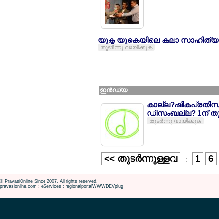
യുക്മ യുകെയിലെ കലാ സാഹിത്യ സ
തുടര്‍ന്നു വായിക്കുക
ഇന്‍ഡ്യ
കാല്ല?ഷികപ്രതിസല്
ഡിസംബല്ല? 1ന് തുട
തുടര്‍ന്നു വായിക്കുക
<< തുടര്‍ന്നുള്ളവ
1
6
:
© PravasiOnline Since 2007. All rights reserved.
pravasionline.com : eServices : regionalportalWWWDEVplug